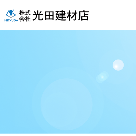
コ
ナ
ン
ビ
テ
ゲ
ン
ー
ツ
シ
へ
ョ
ス
ン
キ
に
ッ
移
プ
動